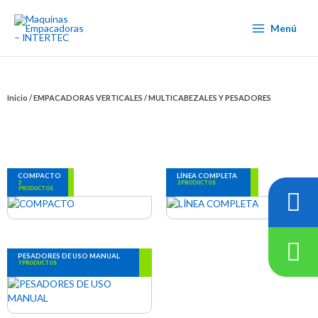
Ir
al
Menú
contenido
Inicio
/
EMPACADORAS VERTICALES
/ MULTICABEZALES Y PESADORES
COMPACTO
LÍNEA COMPLETA
2
2 PRODUCTOS
PRODUCTOS
PESADORES DE USO MANUAL
7 PRODUCTOS