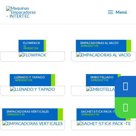
Ir
al
Menú
contenido
FLOWPACK
EMPACADORAS AL VACÍO
11
20 PRODUCTOS
PRODUCTOS
LLENADO Y TAPADO
EMBOTELLADO
36 PRODUCTOS
10 PRODUCTOS
EMPACADORAS VERTICALES
SACHET-STICK PACK -TE
26 PRODUCTOS
12 PRODUCTOS