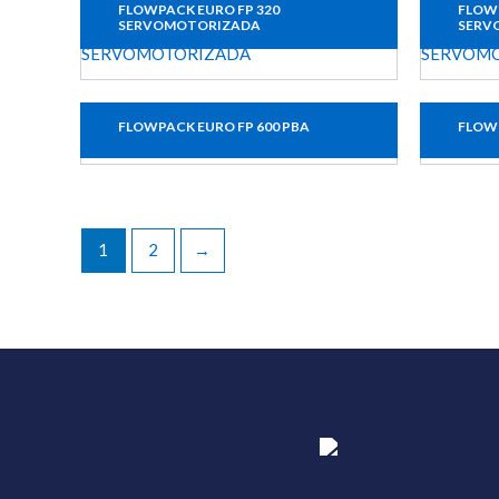
FLOWPACK EURO FP 320
FLOWP
SERVOMOTORIZADA
SERV
FLOWPACK EURO FP 600 PBA
FLOWP
1
2
→