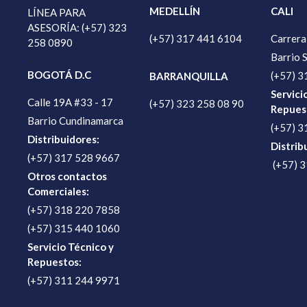
MEDELLÍN
CALI
LÍNEA PARA
ASESORÍA: (+57) 323
(+57) 317 441 6104
Carrera
258 0890
Barrio 
>
BOGOTÁ D.C
(+57) 3
BARRANQUILLA
Servici
Calle 19A #33 - 17
(+57) 323 258 08 90
Repues
Barrio Cundinamarca
(+57) 3
Distribuidores:
Distrib
(+57) 317 528 9667
(+57) 
Otros contactos
Comerciales:
(+57) 318 220 7858
(+57) 315 440 1060
Servicio Técnico y
Repuestos:
(+57) 311 244 9971