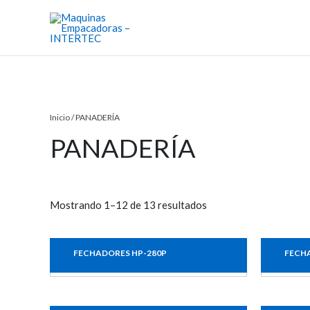
Ir
al
contenido
Inicio
/ PANADERÍA
PANADERÍA
Mostrando 1–12 de 13 resultados
FECHADORES HP-280P
FECH