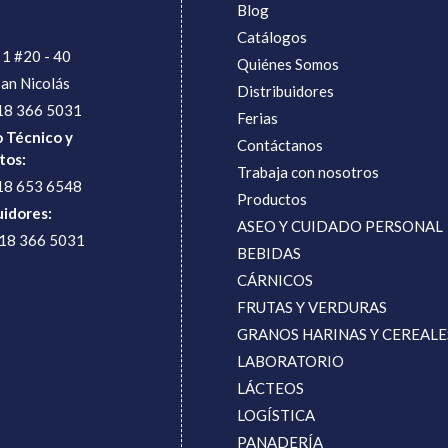
Blog
Catálogos
 1 #20 - 40
Quiénes Somos
San Nicolás
Distribuidores
18 366 5031
Ferias
o Técnico y
Contáctanos
tos:
Trabaja con nosotros
18 653 6548
Productos
uidores:
ASEO Y CUIDADO PERSONAL
318 366 5031
BEBIDAS
CÁRNICOS
FRUTAS Y VERDURAS
GRANOS HARINAS Y CEREALE
LABORATORIO
LÁCTEOS
LOGÍSTICA
PANADERÍA