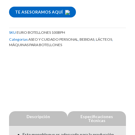
TE ASESORAMOS AQUÍ
SKU
EURO BOTELLONES 100BPH
Categorías
ASEO Y CUIDADO PERSONAL
,
BEBIDAS
,
LÁCTEOS
,
MÁQUINAS PARA BOTELLONES
Descripción
Especificaciones
Técnicas
Este monobloque es adecuado para la producción