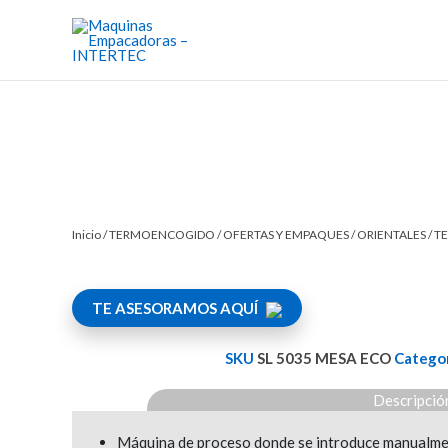
Ir
al
contenido
Inicio
/
TERMOENCOGIDO
/
OFERTAS Y EMPAQUES
/
ORIENTALES
/ T
TE ASESORAMOS AQUÍ
SKU
SL 5035 MESA ECO
Categor
Descripció
Máquina de proceso donde se introduce manualmente