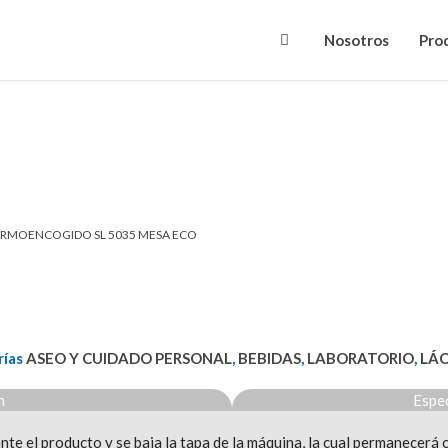
Nosotros
Pro
ERMOENCOGIDO SL 5035 MESA ECO
ías
ASEO Y CUIDADO PERSONAL
,
BEBIDAS
,
LABORATORIO
,
LÁ
n
Espec
 el producto y se baja la tapa de la máquina, la cual permanecerá c