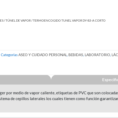
ES
/
TÚNEL DE VAPOR
/ TERMOENCOGIDO TUNEL VAPOR DY-83-A CORTO
Categorías
ASEO Y CUIDADO PERSONAL
,
BEBIDAS
,
LABORATORIO
,
LÁ
Especifi
er por medio de vapor caliente, etiquetas de PVC que son colocada
stema de cepillos laterales los cuales tienen como función garantiza