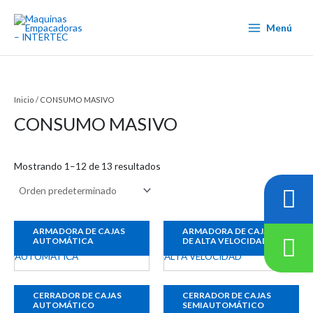
Ir
al
Menú
contenido
Inicio
/ CONSUMO MASIVO
CONSUMO MASIVO
Mostrando 1–12 de 13 resultados
ARMADORA DE CAJAS
ARMADORA DE CAJAS
AUTOMÁTICA
DE ALTA VELOCIDAD
CERRADOR DE CAJAS
CERRADOR DE CAJAS
AUTOMÁTICO
SEMIAUTOMÁTICO