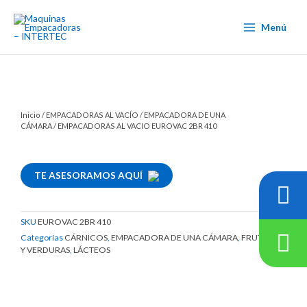
Ir
al
Menú
contenido
Inicio
/
EMPACADORAS AL VACÍO
/
EMPACADORA DE UNA
CÁMARA
/ EMPACADORAS AL VACIO EUROVAC 2BR 410
TE ASESORAMOS AQUÍ
SKU
EUROVAC 2BR 410
Categorías
CÁRNICOS
,
EMPACADORA DE UNA CÁMARA
,
FRUTAS
Y VERDURAS
,
LÁCTEOS