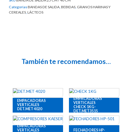
SKU
BANDA DE SALIDA 25 CM / 40 CM
Categorías
BANDAS DE SALIDA
,
BEBIDAS
,
GRANOS HARINAS Y
CEREALES
,
LÁCTEOS
También te recomendamos…
EMPACADORAS
EMPACADORAS
VERTICALES
VERTICALES
CHECK 1KG-
DET.MET 4020
DET.MET3515
EMPACADORAS
FECHADORES HP-
VERTICALES