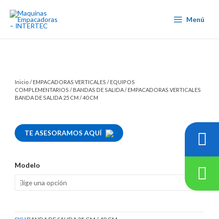
Ir
al
Menú
contenido
Inicio
/
EMPACADORAS VERTICALES
/
EQUIPOS
COMPLEMENTARIOS
/
BANDAS DE SALIDA
/ EMPACADORAS VERTICALES
BANDA DE SALIDA 25 CM / 40 CM
TE ASESORAMOS AQUÍ
Modelo