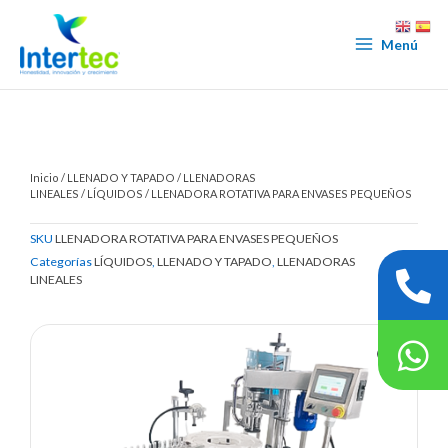
Ir
al
Menú
contenido
Inicio
/
LLENADO Y TAPADO
/
LLENADORAS
LINEALES
/
LÍQUIDOS
/ LLENADORA ROTATIVA PARA ENVASES PEQUEÑOS
SKU
LLENADORA ROTATIVA PARA ENVASES PEQUEÑOS
Categorías
LÍQUIDOS
,
LLENADO Y TAPADO
,
LLENADORAS
LINEALES