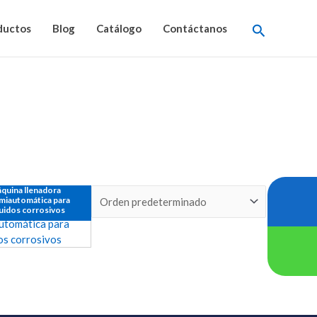
Buscar
ductos
Blog
Catálogo
Contáctanos
quina llenadora
miautomática para
quidos corrosivos