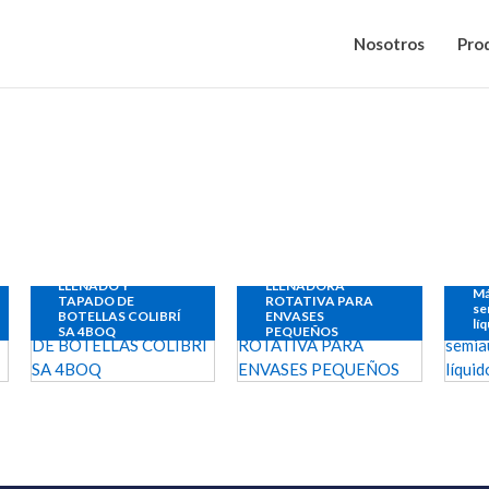
Nosotros
Pro
LLENADO Y
LLENADORA
Má
TAPADO DE
ROTATIVA PARA
se
BOTELLAS COLIBRÍ
ENVASES
lí
SA 4BOQ
PEQUEÑOS