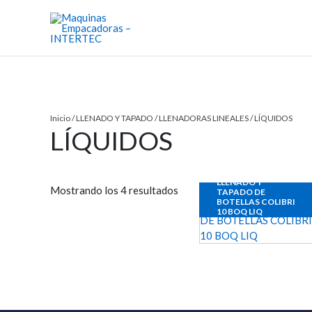
Ir
al
contenido
Inicio
/
LLENADO Y TAPADO
/
LLENADORAS LINEALES
/ LÍQUIDOS
LÍQUIDOS
LLENADO Y
Mostrando los 4 resultados
TAPADO DE
BOTELLAS COLIBRI
10 BOQ LIQ