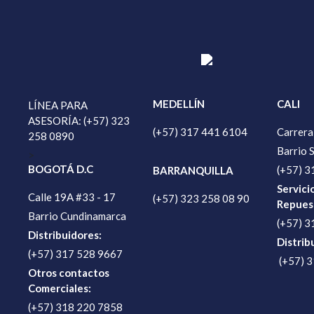
MEDELLÍN
CALI
LÍNEA PARA
ASESORÍA: (+57) 323
(+57) 317 441 6104
Carrera
258 0890
Barrio 
>
BOGOTÁ D.C
(+57) 3
BARRANQUILLA
Servici
Calle 19A #33 - 17
(+57) 323 258 08 90
Repues
Barrio Cundinamarca
(+57) 3
Distribuidores:
Distrib
(+57) 317 528 9667
(+57) 
Otros contactos
Comerciales:
(+57) 318 220 7858