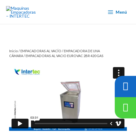
Ir
al
Menú
contenido
Inicio
/
EMPACADORAS AL VACÍO
/
EMPACADORA DE UNA
CÁMARA
/ EMPACADORAS AL VACIO EUROVAC 2BR 420 GAS