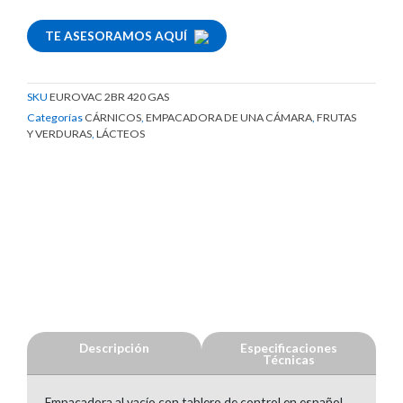
TE ASESORAMOS AQUÍ
SKU
EUROVAC 2BR 420 GAS
Categorías
CÁRNICOS
,
EMPACADORA DE UNA CÁMARA
,
FRUTAS
Y VERDURAS
,
LÁCTEOS
Descripción
Especificaciones
Técnicas
Empacadora al vacío con tablero de control en español