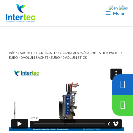
Ir
al
Menú
contenido
Inicio
/
SACHET-STICK PACK -TE
/
GRANULADOS
/ SACHET-STICK PACK -TE
EURO 40 VOLUM SACHET / EURO 40 VOLUM STICK