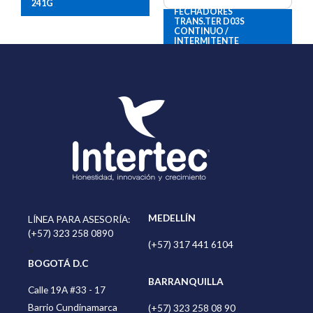
241G
FECHADORES
TRANS.TER D03S
CONTINUO /
INTERMITENTE
MEDELLÍN
LÍNEA PARA ASESORÍA:
(+57) 323 258 0890
(+57) 317 441 6104
>
BOGOTÁ D.C
BARRANQUILLA
Calle 19A #33 - 17
Barrio Cundinamarca
(+57) 323 258 08 90