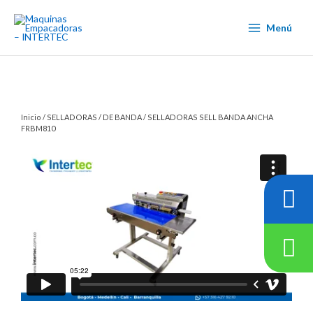
Ir
al
Menú
contenido
Inicio
/
SELLADORAS
/
DE BANDA
/ SELLADORAS SELL BANDA ANCHA
FRBM810