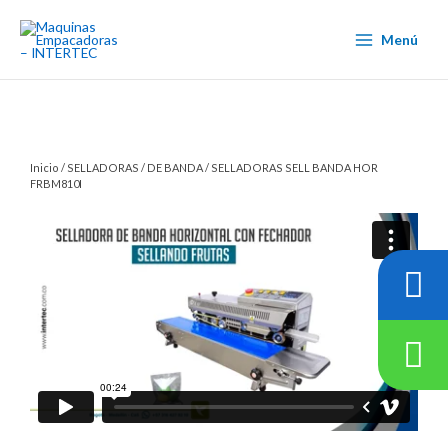
Ir
al
Menú
contenido
Inicio
/
SELLADORAS
/
DE BANDA
/ SELLADORAS SELL BANDA HOR
FRBM810I