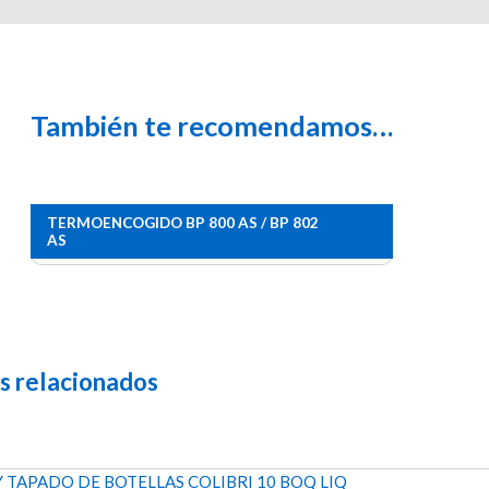
También te recomendamos…
Este
TERMOENCOGIDO BP 800 AS / BP 802
producto
AS
tiene
múltiples
variantes.
Las
opciones
se
s relacionados
pueden
elegir
en
la
página