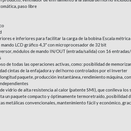
omática, paso libre
ico
d
ores e inferiores para facilitar la carga de la bobina Escala métrica
mando LCD gráfico 4,3″ con microprocesador de 32 bit
nversor, módulos de mando IN/OUT (entrada/salida) con 16 entradas/
s
oso de todas las operaciones activas, como: posibilidad de memorizar
dad cintas de la enfajadora y del horno controlados por el Inverter
n longitud paquete, producción instantánea, rendimiento máquina, c
 independientes
e vidrio de alta resistencia al calor (patente SMI), que conlleva los s
ulta un paquete compacto y óptimamente termoretraído, posibilidad 
tas metálicas convencionales, mantenimiento fácil y económico, gracia