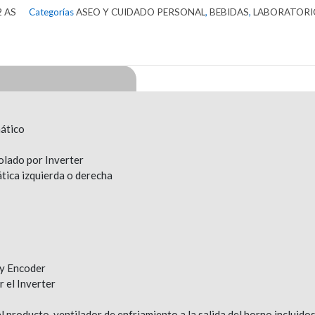
2 AS
Categorías
ASEO Y CUIDADO PERSONAL
,
BEBIDAS
,
LABORATORI
ático
olado por Inverter
tica izquierda o derecha
 y Encoder
 el Inverter
 producto, ventilador de enfriamiento a la salida del horno incluido