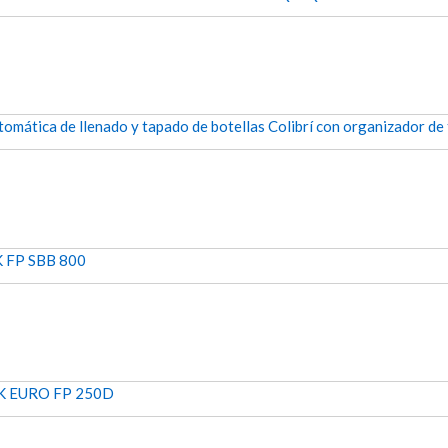
de
producto