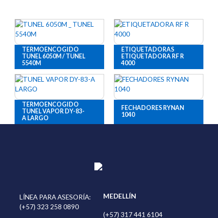
Este
TERMOENCOGIDO
ETIQUETADORAS
TUNEL 6050M / TUNEL
ETIQUETADORA RF R
producto
5540M
4000
tiene
múltiples
variantes.
Las
opciones
TERMOENCOGIDO
FECHADORES RYNAN
se
TUNEL VAPOR DY-83-
1040
A LARGO
pueden
elegir
en
la
página
de
producto
MEDELLÍN
LÍNEA PARA ASESORÍA:
(+57) 323 258 0890
(+57) 317 441 6104