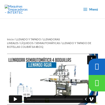
Ir
al
Menú
contenido
Inicio
/
LLENADO Y TAPADO
/
LLENADORAS
LINEALES
/
LÍQUIDOS
/
SEMIAUTOMÁTICAS
/ LLENADO Y TAPADO DE
BOTELLAS COLIBRÍ SA 4BOQ