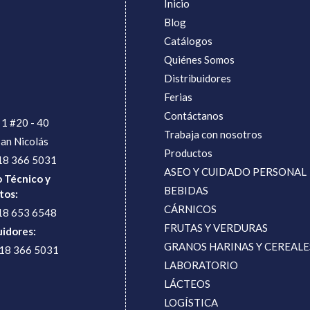
Inicio
Blog
Catálogos
Quiénes Somos
Distribuidores
Ferias
Contáctanos
 1 #20 - 40
Trabaja con nosotros
San Nicolás
Productos
18 366 5031
ASEO Y CUIDADO PERSONAL
o Técnico y
BEBIDAS
tos:
CÁRNICOS
18 653 6548
FRUTAS Y VERDURAS
uidores:
GRANOS HARINAS Y CEREALE
318 366 5031
LABORATORIO
LÁCTEOS
LOGÍSTICA