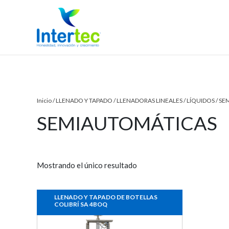
Ir
al
contenido
Inicio
/
LLENADO Y TAPADO
/
LLENADORAS LINEALES
/
LÍQUIDOS
/ SE
SEMIAUTOMÁTICAS
Mostrando el único resultado
LLENADO Y TAPADO DE BOTELLAS
COLIBRÍ SA 4BOQ