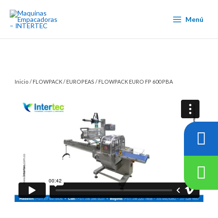
Ir
al
Menú
contenido
Inicio
/
FLOWPACK
/
EUROPEAS
/ FLOWPACK EURO FP 600 PBA