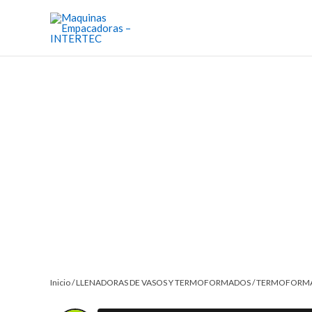
Ir
al
contenido
Inicio
/
LLENADORAS DE VASOS Y TERMOFORMADOS
/
TERMOFORM