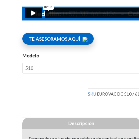
TE ASESORAMOS AQUÍ
Modelo
SKU
EUROVAC DC 510 / 6
Descripción
Empacadora al vacío con tablero de control en españo