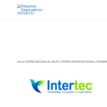
Ir
al
contenido
Inicio
/
EMPACADORAS AL VACÍO
/
EMPACADORA DE DOBLE CÁMAR