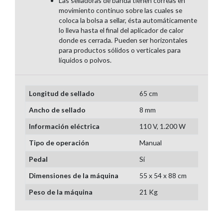
Las selladoras de banda tienen correas en
movimiento continuo sobre las cuales se
coloca la bolsa a sellar, ésta automáticamente
lo lleva hasta el final del aplicador de calor
donde es cerrada. Pueden ser horizontales
para productos sólidos o verticales para
líquidos o polvos.
Longitud de sellado
65 cm
Ancho de sellado
8 mm
Información eléctrica
110 V, 1.200 W
Tipo de operación
Manual
Pedal
Sí
Dimensiones de la máquina
55 x 54 x 88 cm
Peso de la máquina
21 Kg