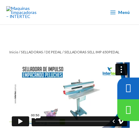
Ir
al
Menú
contenido
Inicio
/
SELLADORAS
/
DE PEDAL
/ SELLADORAS SELL IMP 650 PEDAL